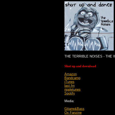
THE TERRIBLE NOISES - THE
Shut up and download
Amazon
Bandcamp
iTunes
last.fm
rippletunes
Spotify
Media:
Gitarre&Bass
Ox Fanzine