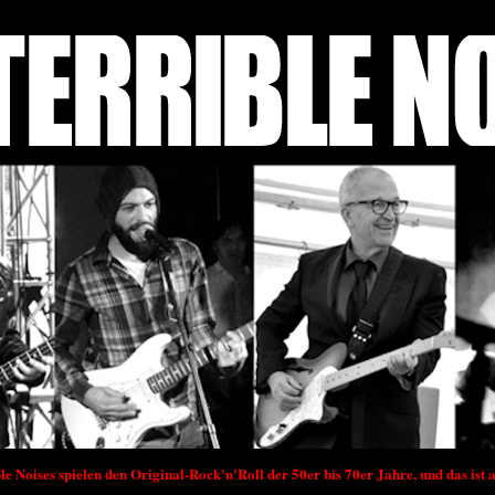
le Noises spielen den Original-Rock'n'Roll der 50er bis 70er Jahre, und das ist a