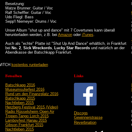
Besetzung:
Matze Brunner: Guitar / Voc
Ralf Scheffler: Guitar / Voc
Udo Fliegl: Bass
Sepp'l Niemeyer: Drums / Voc
Unser Album "shut up and dance" mit 7 Covertunes kann überall
herunterladen werden, z.B. bei
Amazon
oder
iTunes
.
Auch als "echte" Platte ist "Shut Up And Dance" erhältlich, in Frankfurt
bei
No. 2
,
Sick Wreckords
,
Lucky Star Records
und natürlich an der
Abendkasse der Batschkapp Frankfurt.
 WITCH
kostenlos runterladen
Fotoalben
Links
Batschkapp 2016
Museumsuferfest 2016
Rund um den Finanzplatz 2016
Batschkapp 2015
Nachtleben 2015
Herzberg Festival 2015 (Video)
Radio Rüsselsheim Open Air
Discogs
Tropen-Tango Lorch 2015
Gewinnerstrasse
Lamboyfest Hanau 2015
Reverbnation
Gibson Frankfurt 2015
Nachtleben 2015